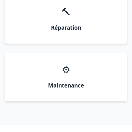
🔨
Réparation
⚙️
Maintenance