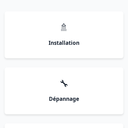
🚿
Installation
🔧
Dépannage