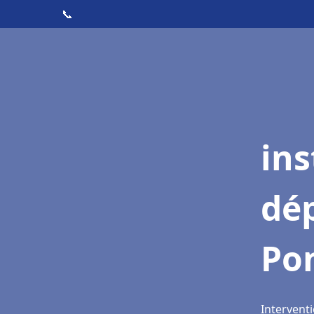
📞
ins
dé
Pon
Interventi