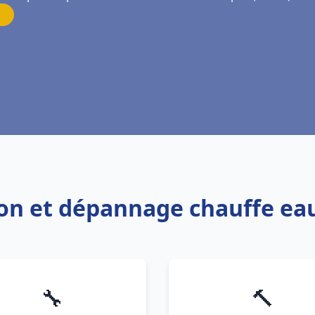
tion et dépannage chauffe eau
🔧
🔨