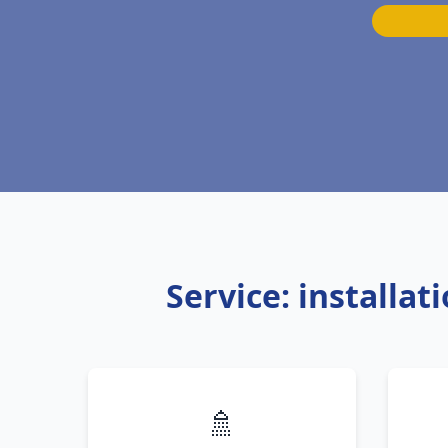
Service: installa
🚿