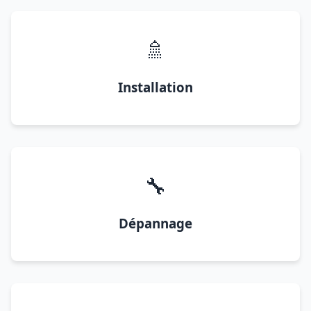
🚿
Installation
🔧
Dépannage