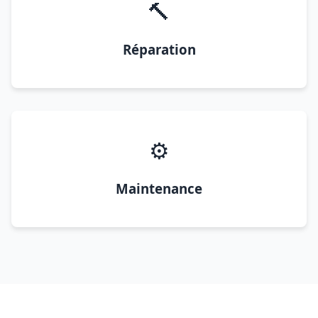
🔨
Réparation
⚙️
Maintenance