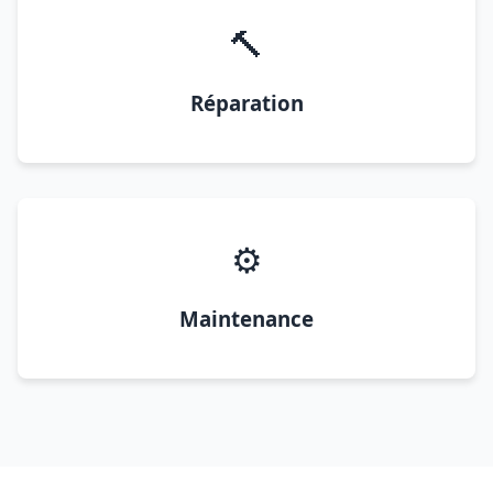
🔨
Réparation
⚙️
Maintenance