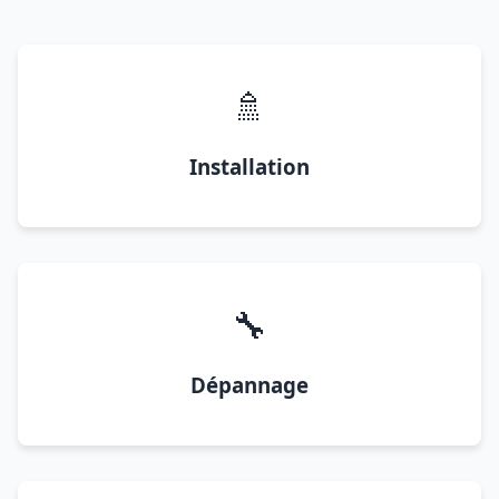
🚿
Installation
🔧
Dépannage