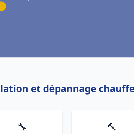
allation et dépannage chauffe
🔧
🔨