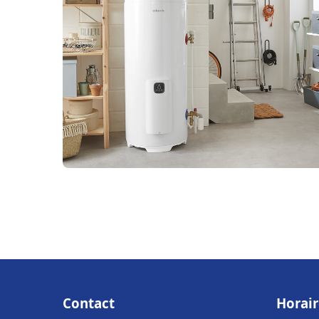
Contact
Horair