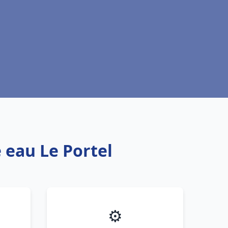
 eau Le Portel
⚙️