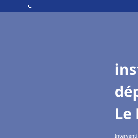
📞
ins
dé
Le 
Interventi