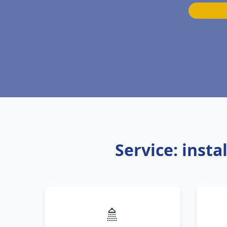
Service: inst
🚿