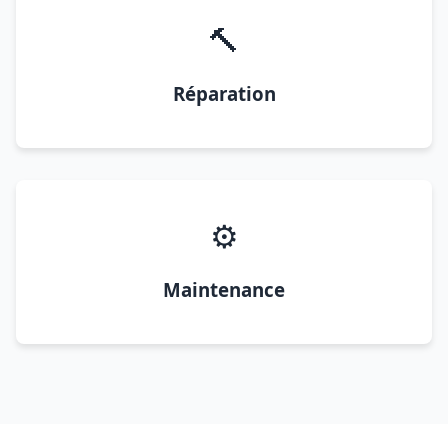
🔨
Réparation
⚙️
Maintenance