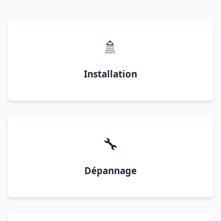
🚿
Installation
🔧
Dépannage