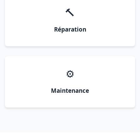
🔨
Réparation
⚙️
Maintenance