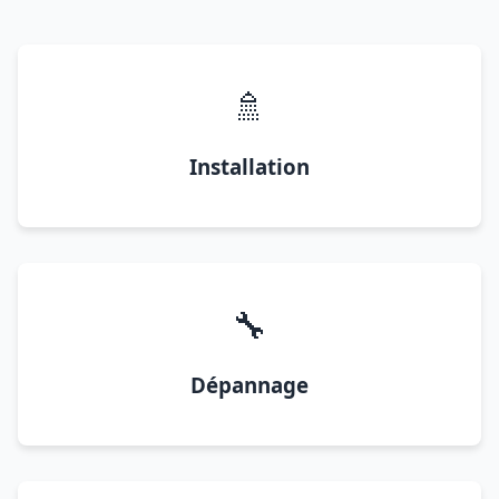
🚿
Installation
🔧
Dépannage