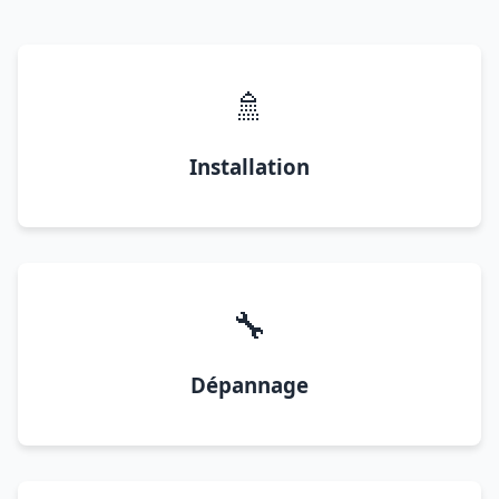
🚿
Installation
🔧
Dépannage