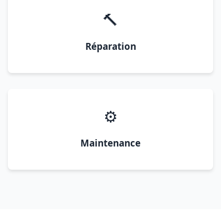
🔨
Réparation
⚙️
Maintenance