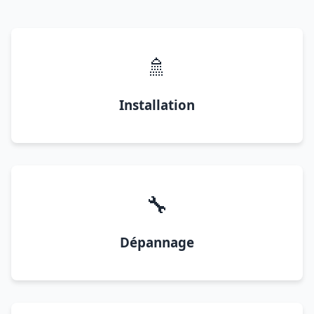
🚿
Installation
🔧
Dépannage