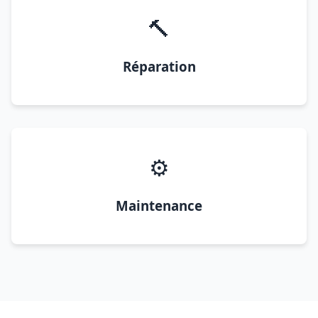
🔨
Réparation
⚙️
Maintenance