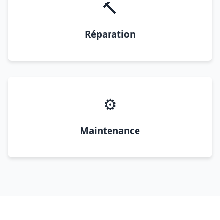
🔨
Réparation
⚙️
Maintenance