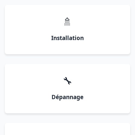
🚿
Installation
🔧
Dépannage