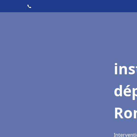
📞
ins
dé
Ro
Intervent