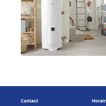
Contact
Horair