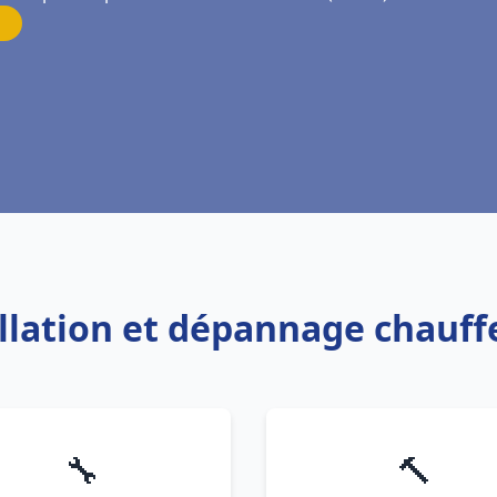
allation et dépannage chauf
🔧
🔨