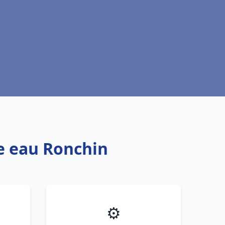
fe eau Ronchin
⚙️