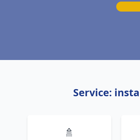
Service: inst
🚿