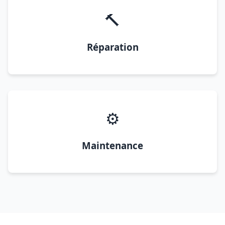
🔨
Réparation
⚙️
Maintenance