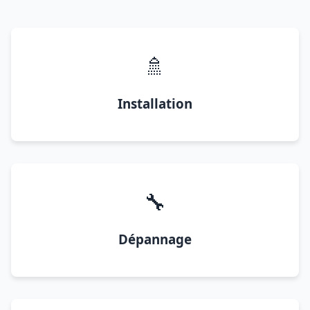
🚿
Installation
🔧
Dépannage