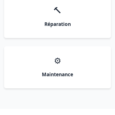
🔨
Réparation
⚙️
Maintenance