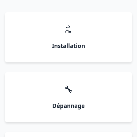
🚿
Installation
🔧
Dépannage