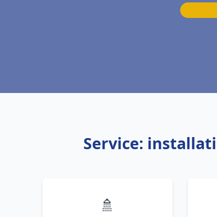
Service: installa
🚿