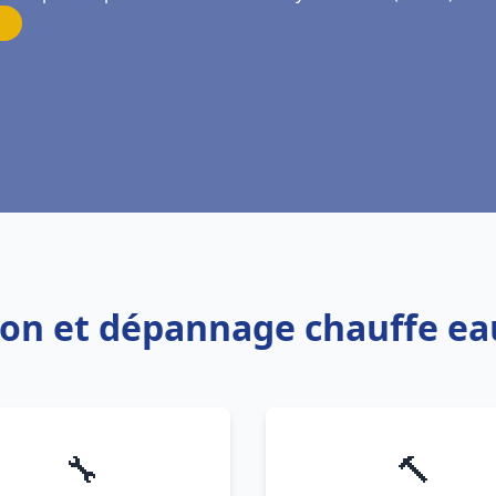
tion et dépannage chauffe e
🔧
🔨