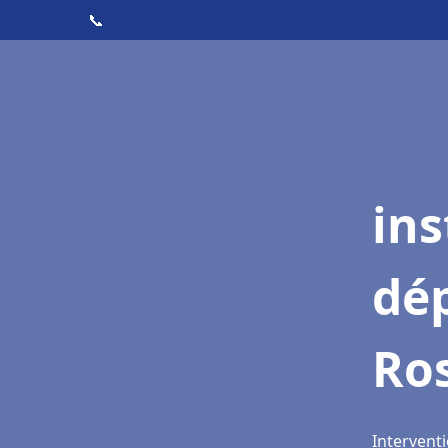
📞
ins
dé
Ros
Interventi