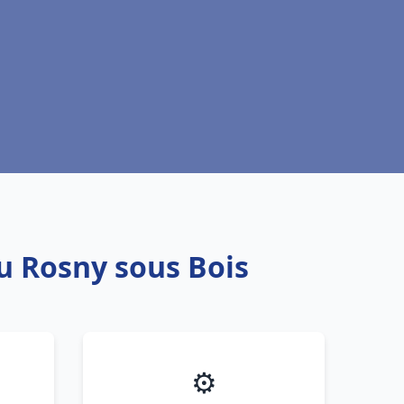
au Rosny sous Bois
⚙️