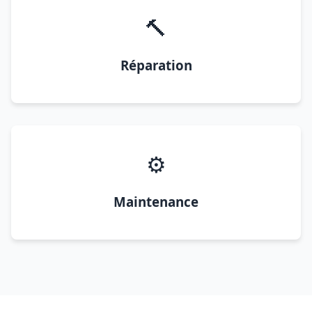
🔨
Réparation
⚙️
Maintenance