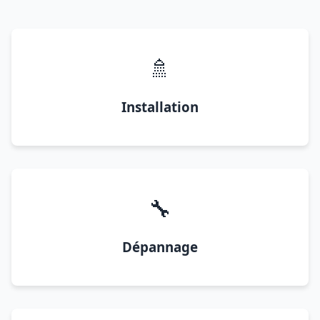
🚿
Installation
🔧
Dépannage