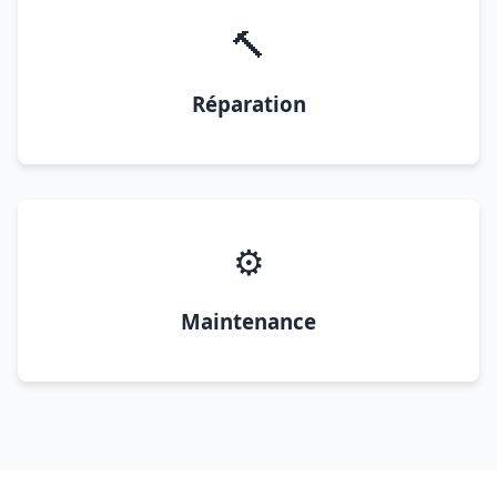
🔨
Réparation
⚙️
Maintenance