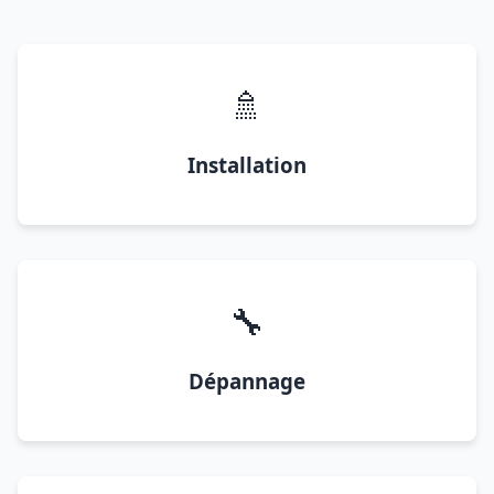
🚿
Installation
🔧
Dépannage