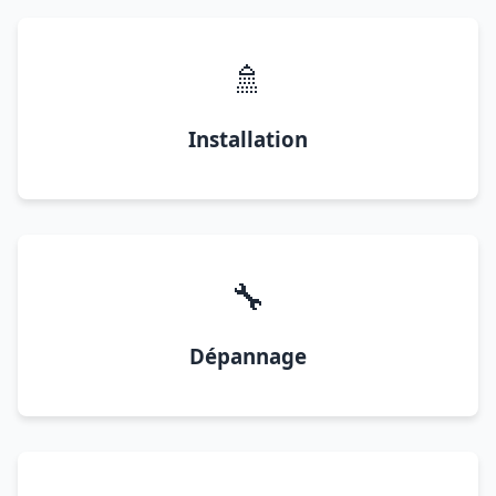
🚿
Installation
🔧
Dépannage