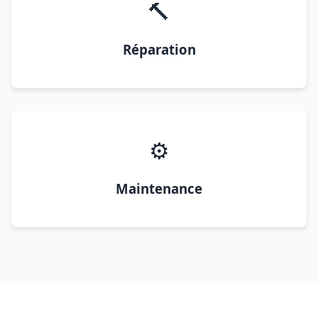
🔨
Réparation
⚙️
Maintenance