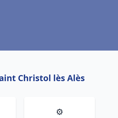
int Christol lès Alès
⚙️