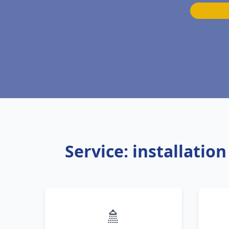
Service: installatio
🚿