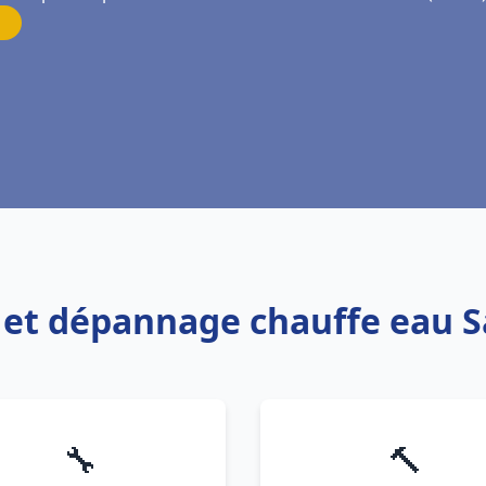
n et dépannage chauffe eau Sa
🔧
🔨