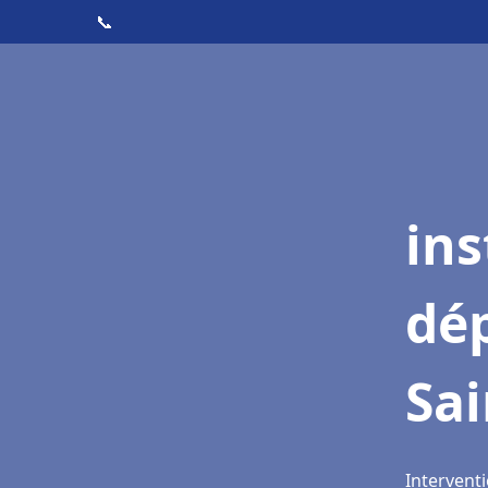
📞
ins
dé
Sai
Interventi