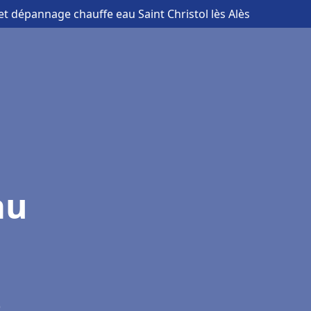
 et dépannage chauffe eau Saint Christol lès Alès
au
)