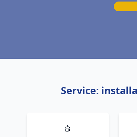
Service: instal
🚿