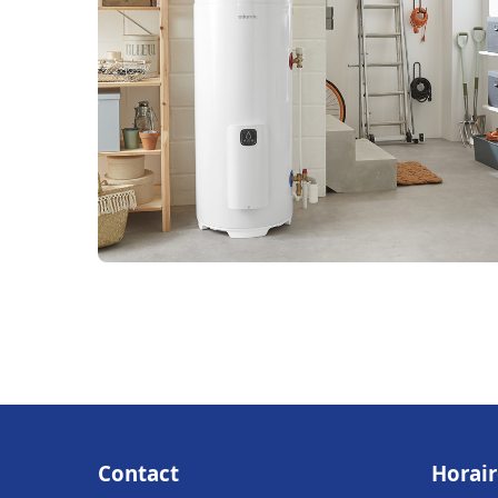
Contact
Horair