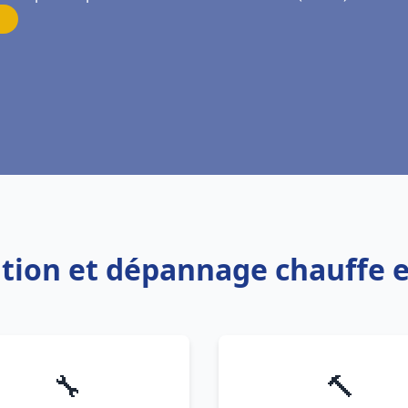
lation et dépannage chauffe 
🔧
🔨