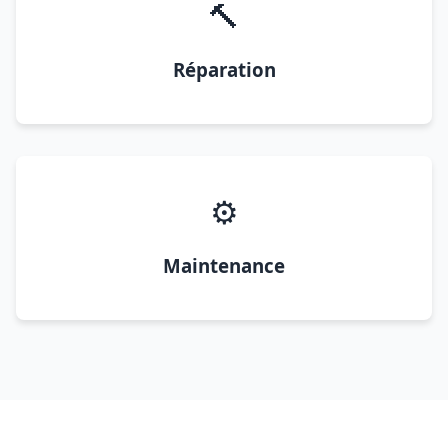
🔨
Réparation
⚙️
Maintenance