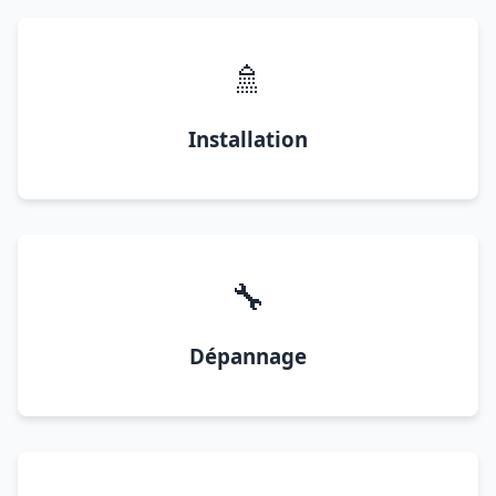
🚿
Installation
🔧
Dépannage