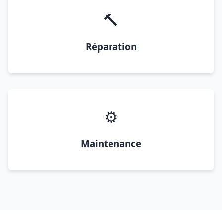
🔨
Réparation
⚙️
Maintenance