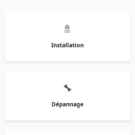
🚿
Installation
🔧
Dépannage