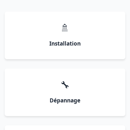
🚿
Installation
🔧
Dépannage