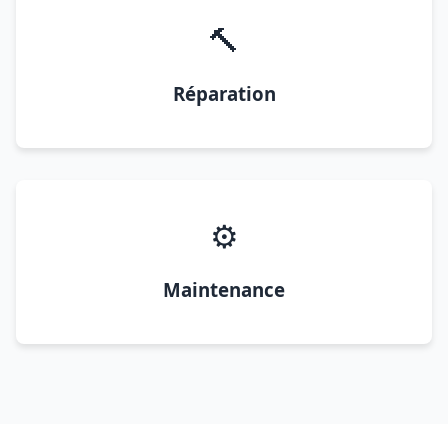
🔨
Réparation
⚙️
Maintenance