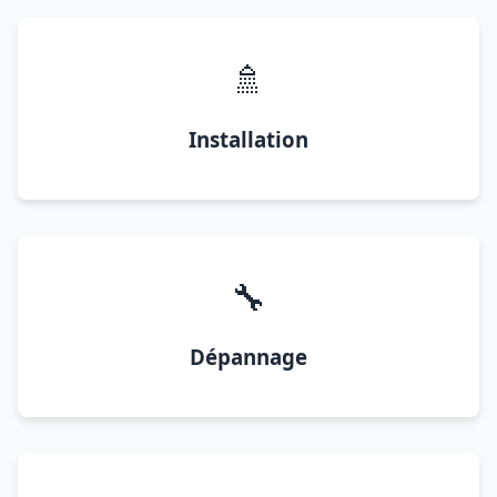
🚿
Installation
🔧
Dépannage