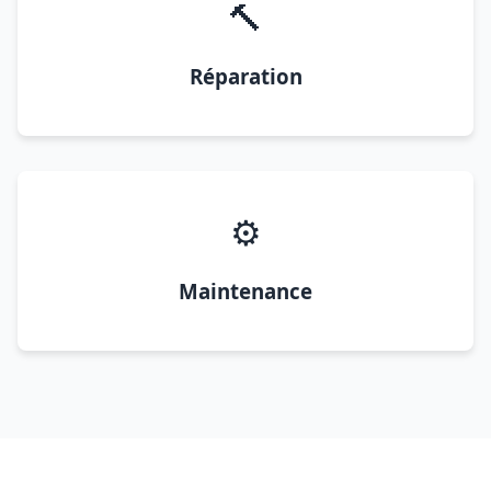
🔨
Réparation
⚙️
Maintenance