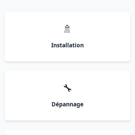
🚿
Installation
🔧
Dépannage