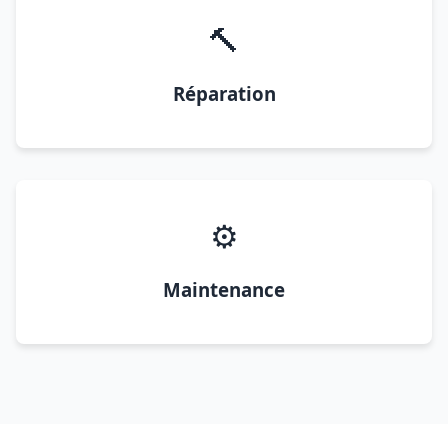
🔨
Réparation
⚙️
Maintenance