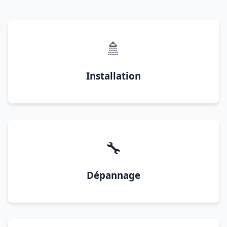
🚿
Installation
🔧
Dépannage