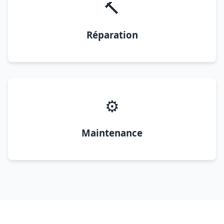
🔨
Réparation
⚙️
Maintenance