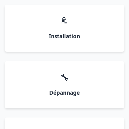
🚿
Installation
🔧
Dépannage