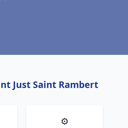
int Just Saint Rambert
⚙️