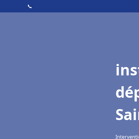
📞
ins
dé
Sai
Interventi