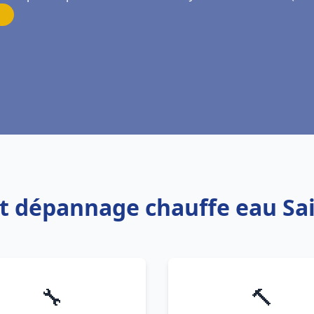
 et dépannage chauffe eau Sa
🔧
🔨