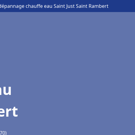
t dépannage chauffe eau Saint Just Saint Rambert
au
ert
70)