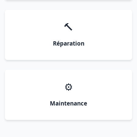
🔨
Réparation
⚙️
Maintenance