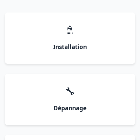
🚿
Installation
🔧
Dépannage