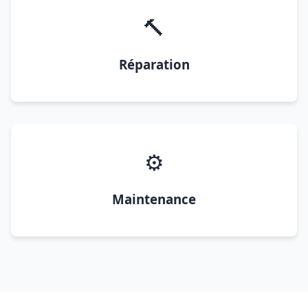
🔨
Réparation
⚙️
Maintenance