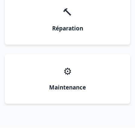
🔨
Réparation
⚙️
Maintenance