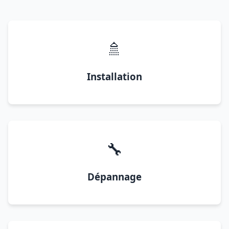
🚿
Installation
🔧
Dépannage