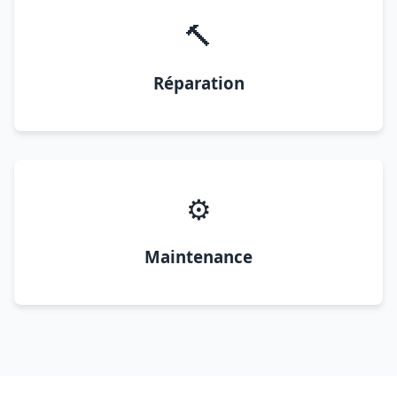
🔨
Réparation
⚙️
Maintenance