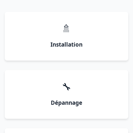
🚿
Installation
🔧
Dépannage