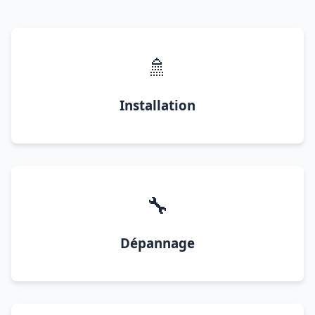
🚿
Installation
🔧
Dépannage