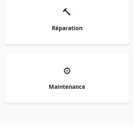
🔨
Réparation
⚙️
Maintenance