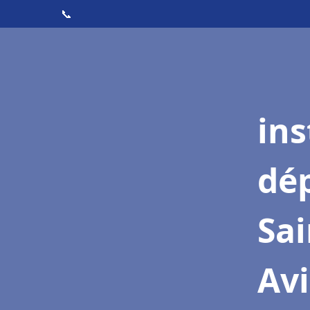
📞
ins
dé
Sai
Av