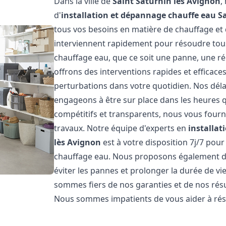
Dans la ville de
Saint Saturnin lès Avignon
,
d'
installation et dépannage chauffe eau
S
tous vos besoins en matière de chauffage e
interviennent rapidement pour résoudre tous
chauffage eau, que ce soit une panne, une ré
offrons des interventions rapides et efficace
perturbations dans votre quotidien. Nos déla
engageons à être sur place dans les heures qu
compétitifs et transparents, nous vous fourn
travaux. Notre équipe d'experts en
installat
lès Avignon
est à votre disposition 7j/7 pou
chauffage eau. Nous proposons également de
éviter les pannes et prolonger la durée de v
sommes fiers de nos garanties et de nos résul
Nous sommes impatients de vous aider à ré