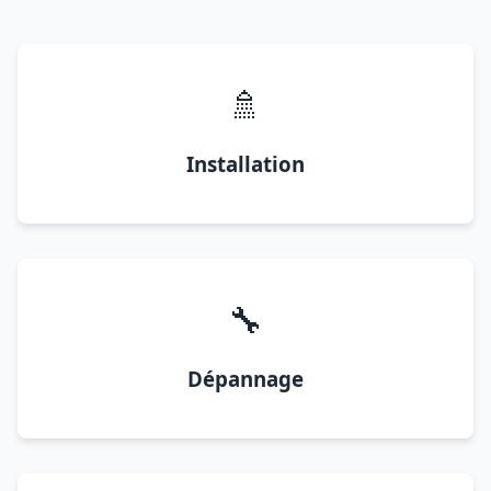
🚿
Installation
🔧
Dépannage