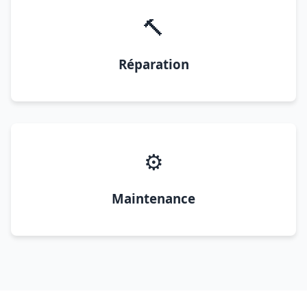
🔨
Réparation
⚙️
Maintenance