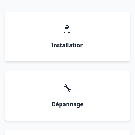
🚿
Installation
🔧
Dépannage