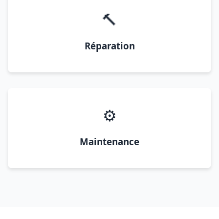
🔨
Réparation
⚙️
Maintenance