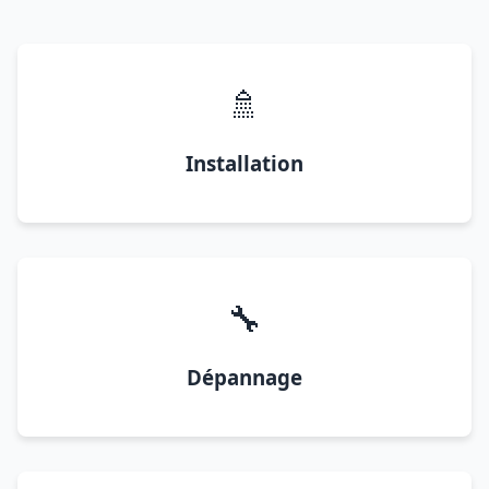
🚿
Installation
🔧
Dépannage