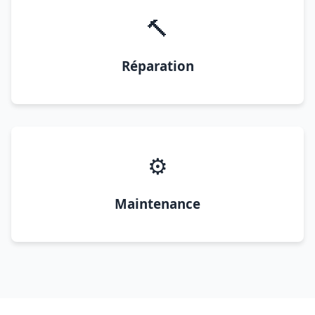
🔨
Réparation
⚙️
Maintenance