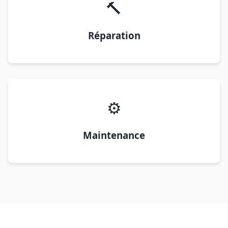
🔨
Réparation
⚙️
Maintenance