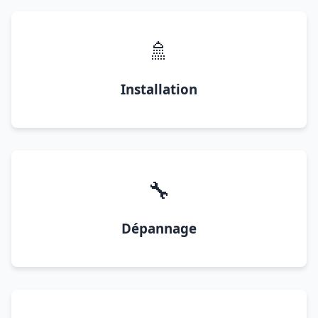
🚿
Installation
🔧
Dépannage