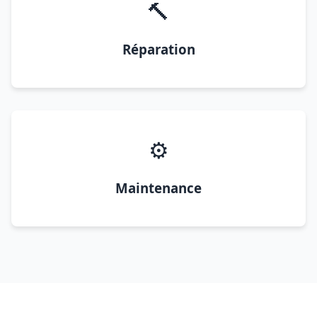
🔨
Réparation
⚙️
Maintenance