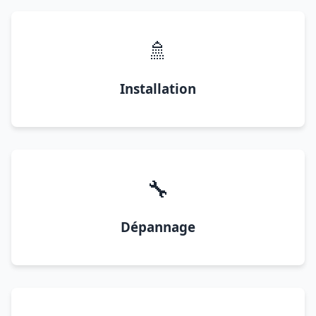
🚿
Installation
🔧
Dépannage