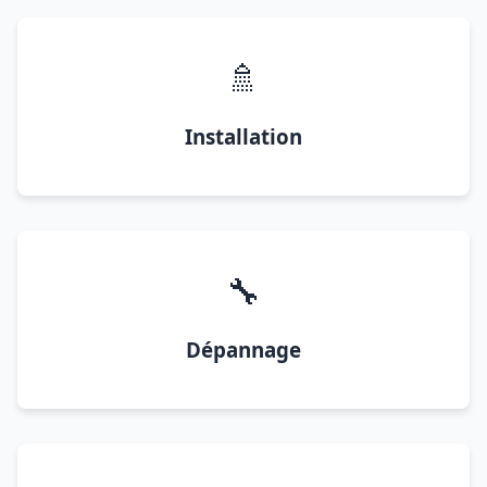
🚿
Installation
🔧
Dépannage