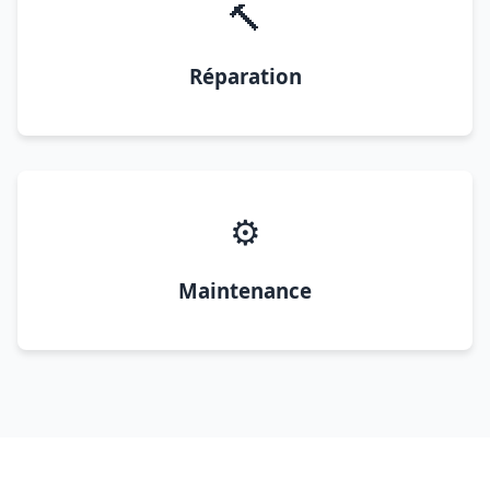
🔨
Réparation
⚙️
Maintenance