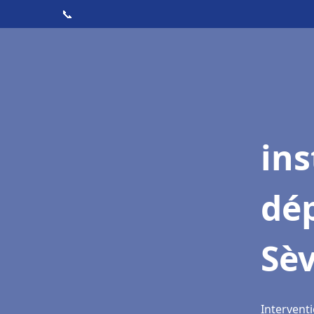
📞
ins
dé
Sè
Interventi