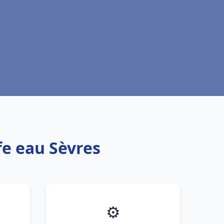
fe eau Sèvres
⚙️