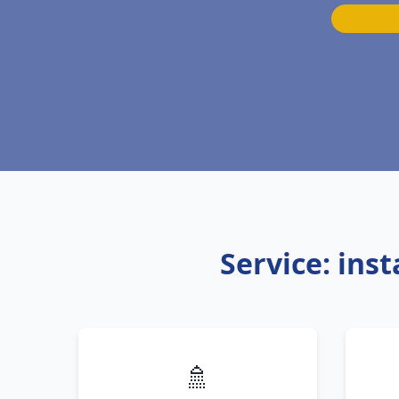
Service: ins
🚿