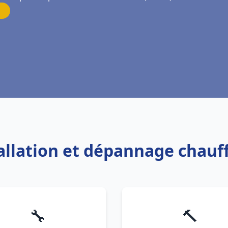
tallation et dépannage chauf
🔧
🔨