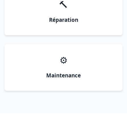
🔨
Réparation
⚙️
Maintenance