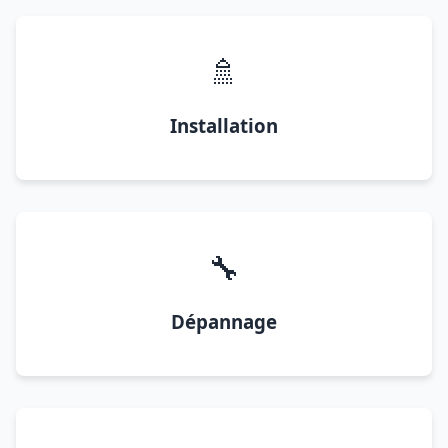
🚿
Installation
🔧
Dépannage