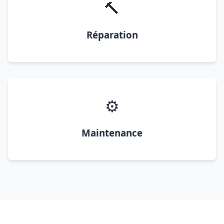
🔨
Réparation
⚙️
Maintenance