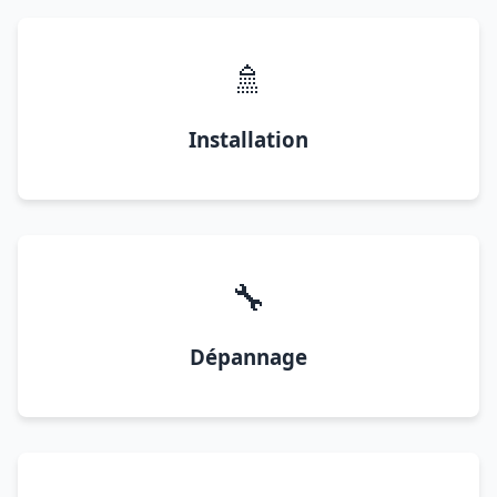
🚿
Installation
🔧
Dépannage