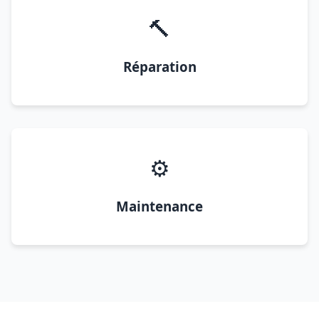
🔨
Réparation
⚙️
Maintenance