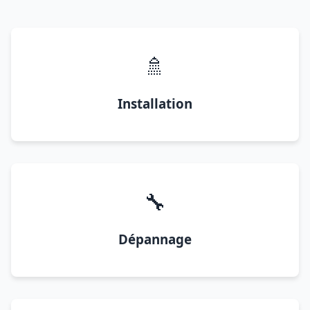
🚿
Installation
🔧
Dépannage