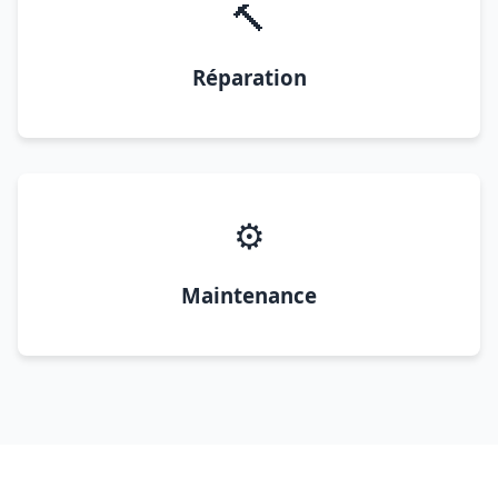
🔨
Réparation
⚙️
Maintenance