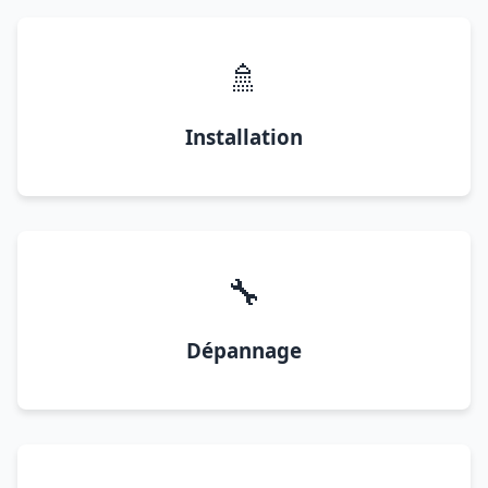
🚿
Installation
🔧
Dépannage