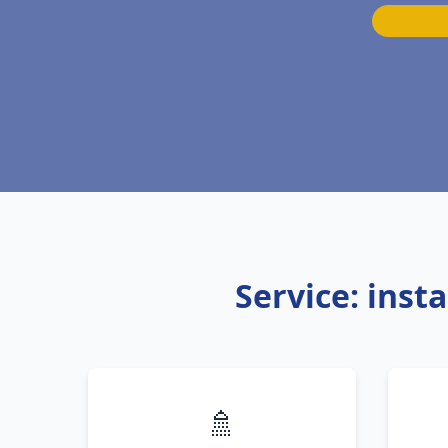
Service: inst
🚿