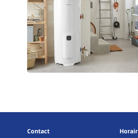
Contact
Horair