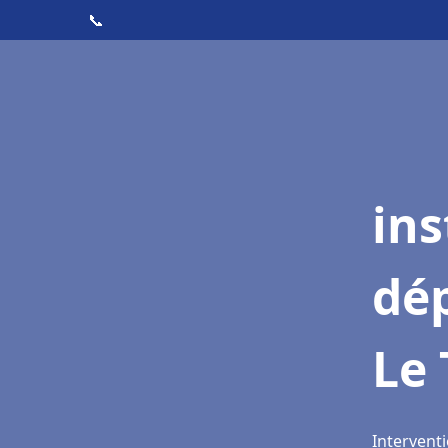
📞
ins
dé
Le 
Interventi