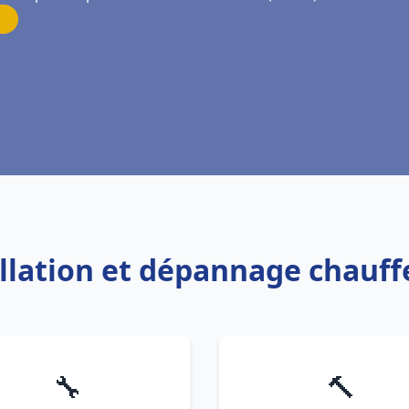
allation et dépannage chauff
🔧
🔨