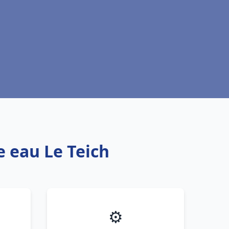
e eau Le Teich
⚙️