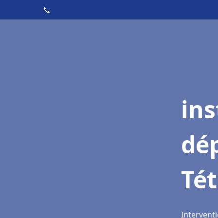
📞
ins
dé
Té
Intervent