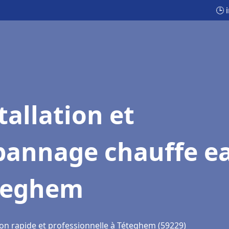
🕒 
tallation et
pannage chauffe e
teghem
ion rapide et professionnelle à Téteghem (59229)