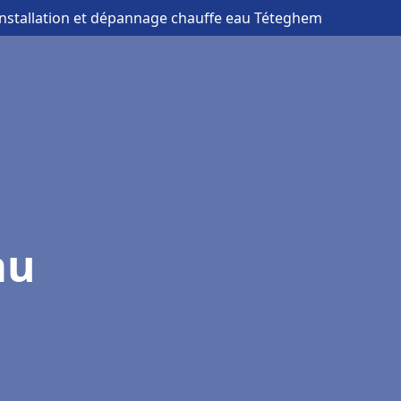
installation et dépannage chauffe eau Téteghem
au