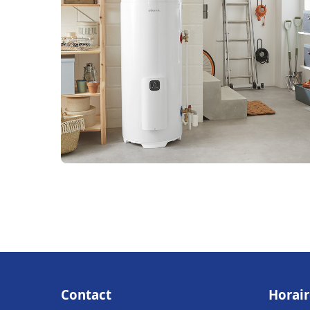
Contact
Horair