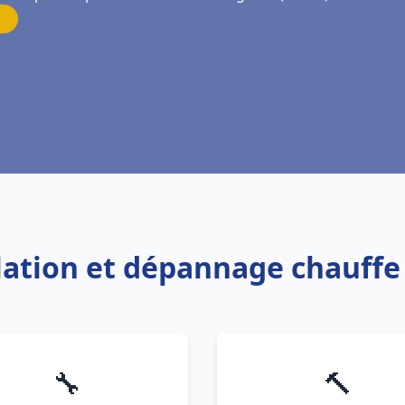
allation et dépannage chauff
🔧
🔨