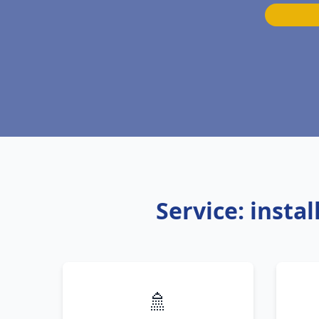
Service: inst
🚿