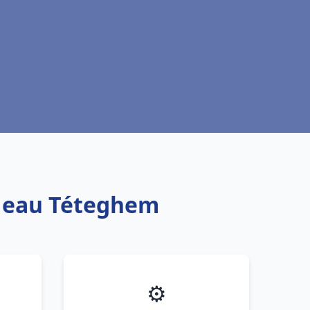
e eau Téteghem
⚙️