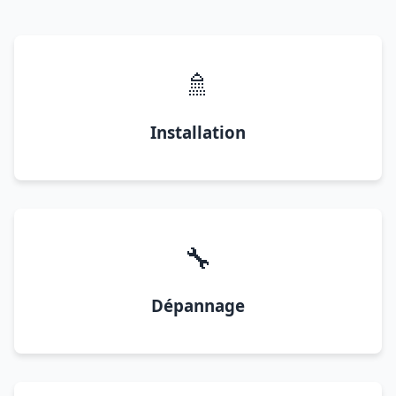
🚿
Installation
🔧
Dépannage