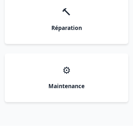
🔨
Réparation
⚙️
Maintenance