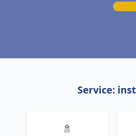
Service: ins
🚿