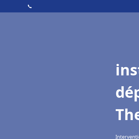
📞
ins
dé
Th
Interventi