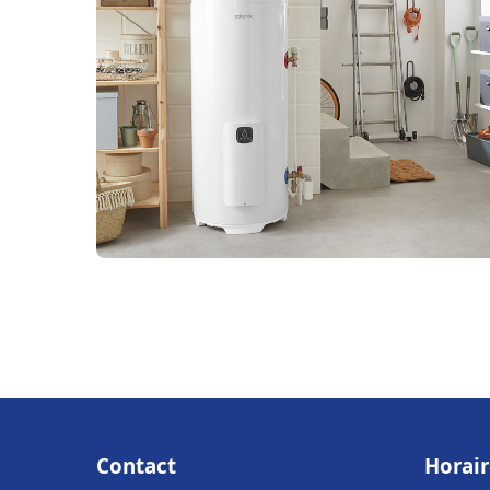
Contact
Horair