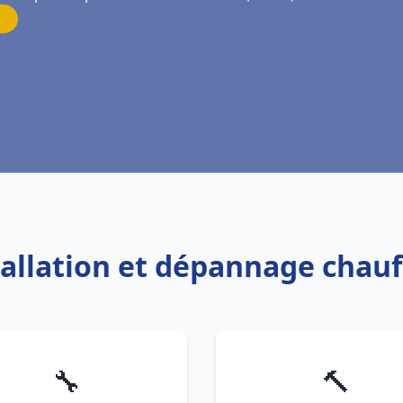
tallation et dépannage chau
🔧
🔨