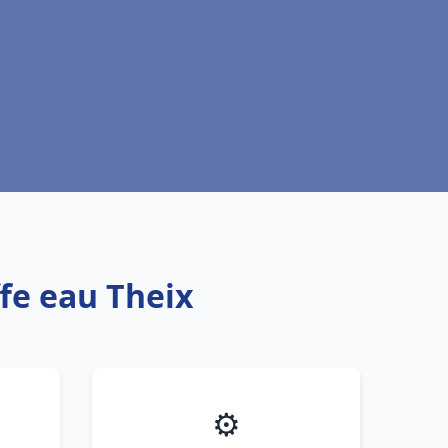
ffe eau Theix
⚙️