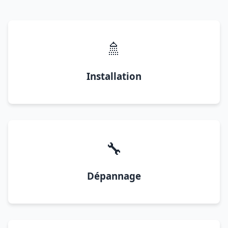
🚿
Installation
🔧
Dépannage