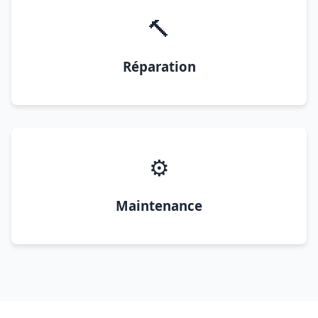
🔨
Réparation
⚙️
Maintenance