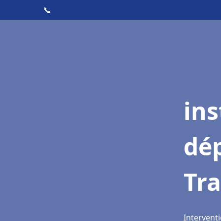
📞
ins
dé
Tr
Intervent