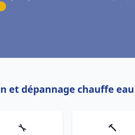
ion et dépannage chauffe ea
🔧
🔨