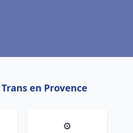
u Trans en Provence
⚙️