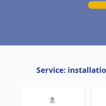
Service: installat
🚿